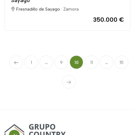
Sayago
Fresnadillo de Sayago ·
Zamora
350.000 €
1
...
9
10
11
...
15