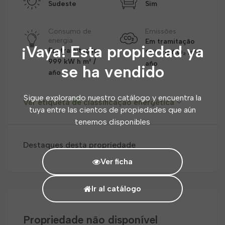
Sudeste
Sim
Consumo de
Emissões
energia
Em tramitação
¡Vaya! Esta propiedad ya
Em tramitação
999 kg CO₂ m² /
999 kW h m² /
año
se ha vendido
año
Sigue explorando nuestro catálogo y encuentra la
Ver etiqueta de classificação energética
tuya entre las cientos de propiedades que aún
tenemos disponibles
Destaques desta propriedade
Ver ficha
Ir al catálogo
Propriedade não disponível