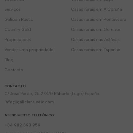
Serviços
Casas rurais em A Coruña
Galician Rustic
Casas rurais em Pontevedra
Country Gold
Casas rurais em Ourense
Propriedades
Casas rurais nas Astúrias
Vender uma propriedade
Casas rurais em Espanha
Blog
Contacto
CONTACTO
C/ Jose Pardo, 25 27370 Rábade (Lugo) España
info@galicianrustic.com
ATENDIMENTO TELEFÓNICO
+34 982 390 959