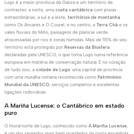
Lugo é a maior província da Galiza e um território de
contrastes: a norte, uma
costa cantábrica
com praias
extraordinárias; a sul e a leste,
territórios de montanha
como Os Ancares e O Courel; e no centro, a
Terra Chá
e os
vales fluviais do Miño, paisagens de planície verde
atravessadas por rios e zonas húmidas. Mais de 55% do seu
território está protegido por
Reservas da Biosfera
declaradas pela UNESCO, o que torna Lugo numa referência
europeia em matéria de conservação natural. E no coração
de tudo isso, a
cidade de Lugo
: uma capital de província
com uma muralha romana reconhecida como
Património
Mundial da UNESCO
, serviços completos e excelentes
ligações rodoviárias.
A Mariña Lucense: o Cantábrico em estado
puro
O litoral norte de Lugo, conhecido como
A Mariña Lucense
,
é um dos segredos mais bem guardados da costa espanhola.