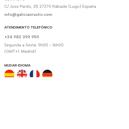
C/ Jose Pardo, 25 27370 Rábade (Lugo) España
info@galicianrustic.com
ATENDIMENTO TELEFÓNICO
+34 982 390 959
Segunda a Sexta: 9h00 - 16h00
(GMT+1: Madrid)
MUDAR IDIOMA
SUBSCREVA A NEWSLETTER
Receba todas as nossas novidades diretamente no seu e-mail.
Quero inscrever-
me