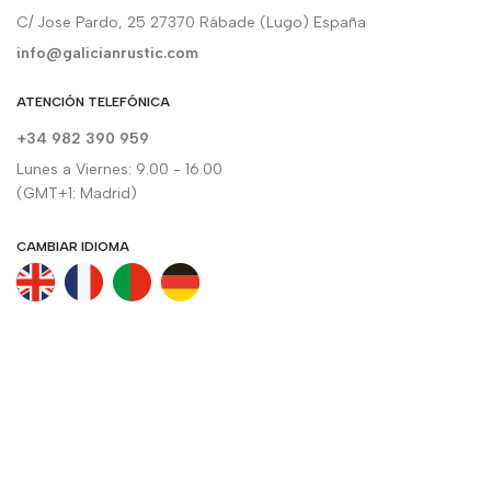
C/ Jose Pardo, 25 27370 Rábade (Lugo) España
info@galicianrustic.com
ATENCIÓN TELEFÓNICA
+34 982 390 959
Lunes a Viernes: 9.00 - 16.00
(GMT+1: Madrid)
CAMBIAR IDIOMA
SUSCRÍBETE A LA NEWSLETTER
Entérate de todas nuestras novedades directamente en tu
correo electrónico.
Quiero inscribirme