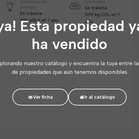
Consumo de
Emisiones
energía
En trámite
En trámite
999 kg CO₂ m² /
ya! Esta propiedad y
999 kW h m² / año
año
ha vendido
plorando nuestro catálogo y encuentra la tuya entre la
de propiedades que aún tenemos disponibles
Ver ficha
Ir al catálogo