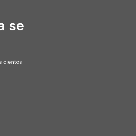
a se
s cientos