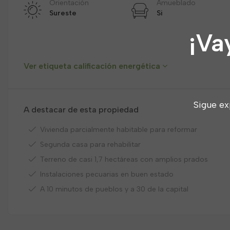
Orientación
Amueblado
Sureste
Si
¡Va
Ver etiqueta calificación energética
Sigue ex
A destacar de esta propiedad
Vivienda parcialmente habitable para reformar
Segunda casa para rehabilitar
Terreno de casi 1,7 hectáreas con amplios prados
Instalaciones pecuarias en buen estado
A 10 minutos de pueblos y a 30 de la capital