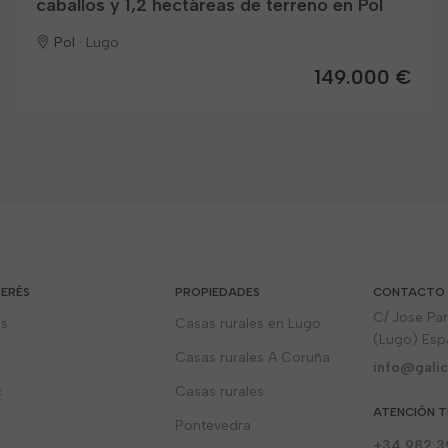
caballos y 1,2 hectáreas de terreno en Pol
Pol ·
Lugo
149.000 €
TERÉS
PROPIEDADES
CONTACTO
C/ Jose Pa
os
Casas rurales en Lugo
(Lugo) Es
Casas rurales A Coruña
info@galic
c
Casas rurales
ATENCIÓN T
Pontevedra
+34 982 3