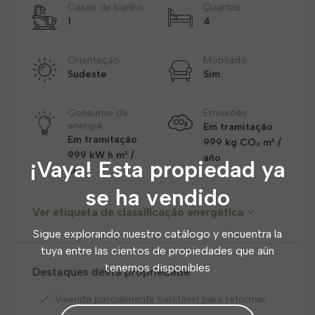
Casas de banho
Quartos
1
4
Orientação
Mobilado
Sudeste
Sim
Consumo de
Emissões
energia
Em tramitação
Em tramitação
999 kg CO₂ m² /
999 kW h m² /
año
¡Vaya! Esta propiedad ya
año
se ha vendido
Ver etiqueta de classificação energética
Sigue explorando nuestro catálogo y encuentra la
tuya entre las cientos de propiedades que aún
tenemos disponibles
Destaques desta propriedade
Vivenda parcialmente habitável para reformar