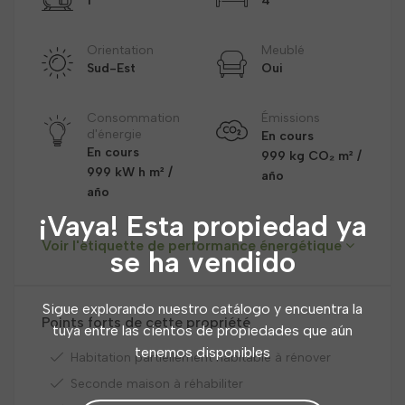
1
4
Orientation
Meublé
Sud-Est
Oui
Consommation
Émissions
d'énergie
En cours
En cours
999 kg CO₂ m² /
999 kW h m² /
año
año
¡Vaya! Esta propiedad ya
Voir l'étiquette de performance énergétique
se ha vendido
Sigue explorando nuestro catálogo y encuentra la
Points forts de cette propriété
tuya entre las cientos de propiedades que aún
tenemos disponibles
Habitation partiellement habitable à rénover
Seconde maison à réhabiliter