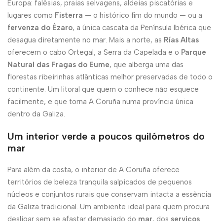
Europa: falésias, praias selvagens, aldeias piscatórias e
lugares como
Fisterra
— o histórico fim do mundo — ou a
fervenza do Ézaro
, a única cascata da Península Ibérica que
desagua diretamente no mar. Mais a norte, as
Rías Altas
oferecem o cabo Ortegal, a Serra da Capelada e o
Parque
Natural das Fragas do Eume
, que alberga uma das
florestas ribeirinhas atlânticas melhor preservadas de todo o
continente. Um litoral que quem o conhece não esquece
facilmente, e que torna A Coruña numa província única
dentro da Galiza.
Um interior verde a poucos quilómetros do
mar
Para além da costa, o interior de A Coruña oferece
territórios de beleza tranquila salpicados de pequenos
núcleos e conjuntos rurais que conservam intacta a essência
da Galiza tradicional. Um ambiente ideal para quem procura
desligar sem se afastar demasiado do
mar
, dos
serviços