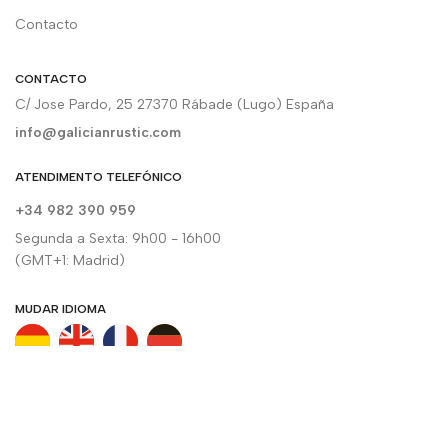
Contacto
CONTACTO
C/ Jose Pardo, 25 27370 Rábade (Lugo) España
info@galicianrustic.com
ATENDIMENTO TELEFÓNICO
+34 982 390 959
Segunda a Sexta: 9h00 - 16h00
(GMT+1: Madrid)
MUDAR IDIOMA
SUBSCREVA A NEWSLETTER
Receba todas as nossas novidades diretamente no seu e-mail.