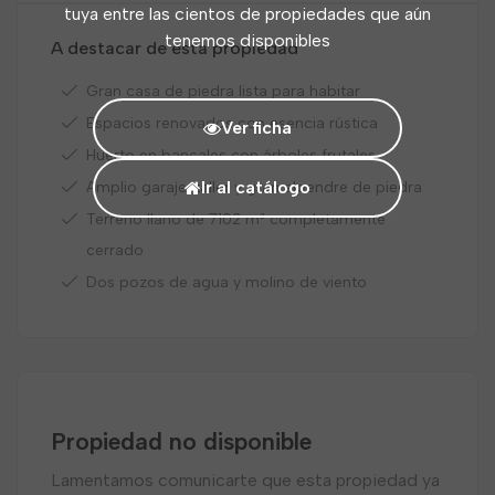
tuya entre las cientos de propiedades que aún
tenemos disponibles
A destacar de esta propiedad
Gran casa de piedra lista para habitar
Espacios renovados con esencia rústica
Ver ficha
Huerto en bancales con árboles frutales
Ir al catálogo
Amplio garaje-taller y gran alpendre de piedra
Terreno llano de 7102 m² completamente
cerrado
Dos pozos de agua y molino de viento
Propiedad no disponible
Lamentamos comunicarte que esta propiedad ya