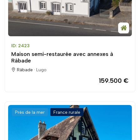
ID: 2423
Maison semi-restaurée avec annexes à
Rábade
Rábade ·
Lugo
159.500 €
Près de la mer
France rurale