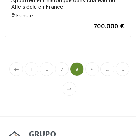
Appartement historique dans château du
XIIe siècle en France
Francia ·
700.000 €
1
...
7
8
9
...
15