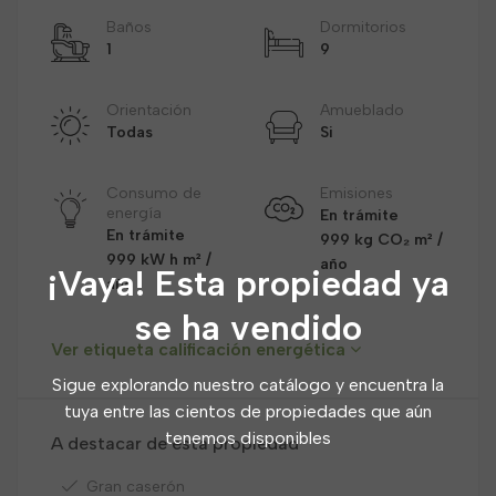
Baños
Dormitorios
1
9
Orientación
Amueblado
Todas
Si
Consumo de
Emisiones
energía
En trámite
En trámite
999 kg CO₂ m² /
999 kW h m² /
año
¡Vaya! Esta propiedad ya
año
se ha vendido
Ver etiqueta calificación energética
Sigue explorando nuestro catálogo y encuentra la
tuya entre las cientos de propiedades que aún
tenemos disponibles
A destacar de esta propiedad
Gran caserón