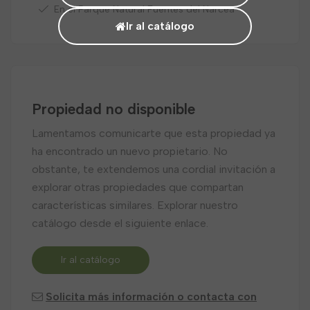
En el Parque Natural Fuentes del Narcea
Ir al catálogo
Propiedad no disponible
Lamentamos comunicarte que esta propiedad ya
ha encontrado un nuevo propietario. No
obstante, te extendemos una cordial invitación a
explorar otras propiedades que compartan
características similares. Explorar nuestro
catálogo desde el siguiente enlace.
Ir al catálogo
Solicita más información o contacta con