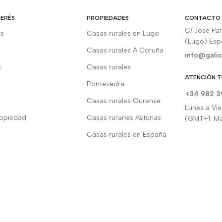
TERÉS
PROPIEDADES
CONTACTO
C/ Jose Pa
os
Casas rurales en Lugo
(Lugo) Es
Casas rurales A Coruña
info@galic
c
Casas rurales
ATENCIÓN T
Pontevedra
+34 982 3
Casas rurales Ourense
Lunes a Vie
ropiedad
Casas rurarles Asturias
(GMT+1: Ma
Casas rurales en España