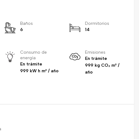
Baños
Dormitorios
6
14
Consumo de
Emisiones
energía
En trámite
En trámite
999 kg CO₂ m² /
999 kW h m² / año
año
a