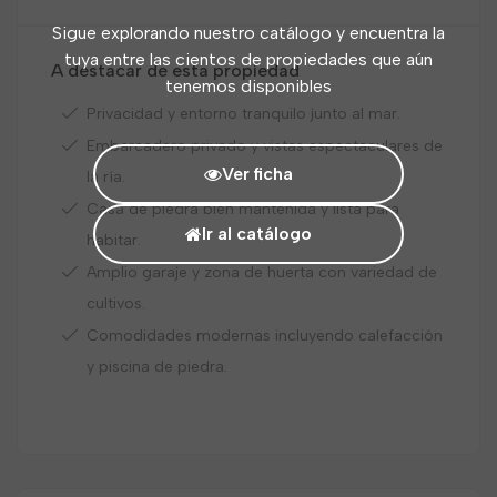
Sigue explorando nuestro catálogo y encuentra la
tuya entre las cientos de propiedades que aún
A destacar de esta propiedad
tenemos disponibles
Privacidad y entorno tranquilo junto al mar.
Embarcadero privado y vistas espectaculares de
Ver ficha
la ría.
Casa de piedra bien mantenida y lista para
Ir al catálogo
habitar.
Amplio garaje y zona de huerta con variedad de
cultivos.
Comodidades modernas incluyendo calefacción
y piscina de piedra.