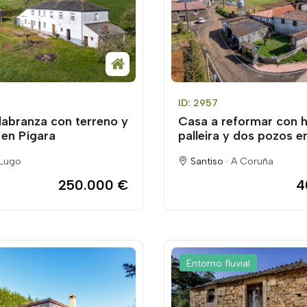
ID: 2957
labranza con terreno y
Casa a reformar con h
 en Pígara
palleira y dos pozos e
Lugo
Santiso ·
A Coruña
250.000 €
4
Entorno fluvial