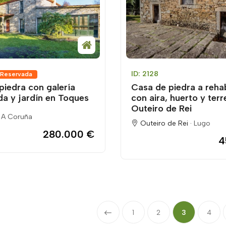
ID: 2128
Reservada
piedra con galería
Casa de piedra a rehab
da y jardín en Toques
con aira, huerto y ter
Outeiro de Rei
·
A Coruña
Outeiro de Rei ·
Lugo
280.000 €
4
1
2
3
4