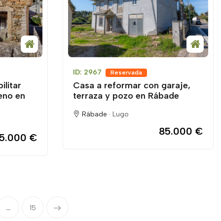
ID: 2967
Reservada
ilitar
Casa a reformar con garaje,
reno en
terraza y pozo en Rábade
Rábade ·
Lugo
85.000 €
5.000 €
...
15