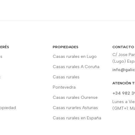
TERÉS
PROPIEDADES
CONTACTO
C/ Jose Pa
os
Casas rurales en Lugo
(Lugo) Es
Casas rurales A Coruña
info@galic
c
Casas rurales
ATENCIÓN T
Pontevedra
+34 982 3
Casas rurales Ourense
Lunes a Vie
ropiedad
Casas rurarles Asturias
(GMT+1: Ma
Casas rurales en España