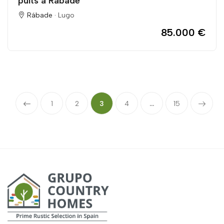
puits à Rábade
Rábade ·
Lugo
85.000 €
1
2
3
4
...
15