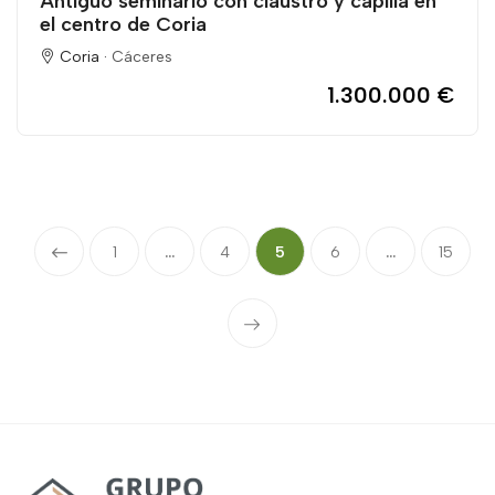
Antiguo seminario con claustro y capilla en
el centro de Coria
Coria ·
Cáceres
1.300.000 €
1
...
4
5
6
...
15