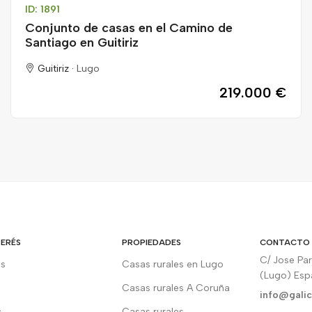
ID: 1891
Conjunto de casas en el Camino de
Santiago en Guitiriz
Guitiriz ·
Lugo
219.000 €
TERÉS
PROPIEDADES
CONTACTO
C/ Jose Pa
os
Casas rurales en Lugo
(Lugo) Es
Casas rurales A Coruña
info@galic
c
Casas rurales