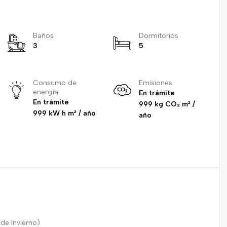
Baños
Dormitorios
3
5
Consumo de
Emisiones
energía
En trámite
En trámite
999 kg CO₂ m² /
999 kW h m² / año
año
de Invierno)