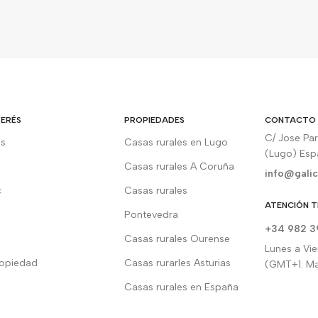
TERÉS
PROPIEDADES
CONTACTO
C/ Jose Pa
os
Casas rurales en Lugo
(Lugo) Es
Casas rurales A Coruña
info@galic
c
Casas rurales
ATENCIÓN T
Pontevedra
+34 982 3
Casas rurales Ourense
Lunes a Vie
ropiedad
Casas rurarles Asturias
(GMT+1: Ma
Casas rurales en España